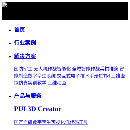
公司资讯
首页
行业案例
解决方案
国防军工
无人机作战智能化
全域智能作战兵棋推演
智
能制造数字孪生系统
交互式电子技术手册IETM
三维虚
拟仿真实训教学
三维动画
产品与服务
PUI 3D Creator
国产自研数字孪生可视化低代码工具