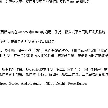
襟，给更多大中小软件开发类企业提供优质的界面产品和服务。
所需的在windows和Linux的通用、手持、嵌入式平台同时开发风格
台的运行，提高界面开发速度和实现效果。
构成，控件则由图元组成，控件是界面开发的核心。利用PowerUI采用
控件和界面的开发，并完全分离界面和业务逻辑，减少耦合度，提高界面的维
有的控件采用JavaScript脚本开发；第二层为平台层，为控件的运
作系统下的用户操作时间分发，绘图API处理工作等。三个层次组合形
e，Xcode，AndroidStudio，.NET，Delphi，PowerBuilder