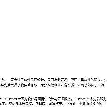
态势，一直专注于软件界面设计、界面定制开发、界面工具软件的研发，UIPowe
工具软件等，并先后取得了软件著作权，荣获双软企业认定资质；公司总部位于
oid等多个平台；UIPower专职为软件界面提供设计与开发服务。UIPower产
工、空间技术研究院、铁科院、国家核电、中石油、中海油的多个项目中；U