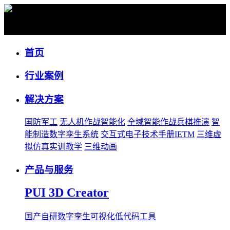
公司资讯
首页
行业案例
解决方案
国防军工
无人机作战智能化
全域智能作战兵棋推演
智
能制造数字孪生系统
交互式电子技术手册IETM
三维虚
拟仿真实训教学
三维动画
产品与服务
PUI 3D Creator
国产自研数字孪生可视化低代码工具